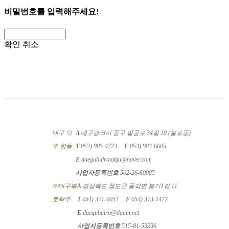
비밀번호를 입력해주세요!
확인
취소
대구 탁
A
대구광역시 동구 팔공로 34길 10 (불로동)
주 합동
T
053) 985-4723
F
053) 983-6605
E
daegubulrotakju@naver.com
사업자등록번호
502-26-60085
㈜대구불
A
경상북도 청도군 풍각면 봉기1길 11
로탁주
T
054) 371-0053
F
054) 373-1472
E
daegubulro@daum.net
사업자등록번호
515-81-53236