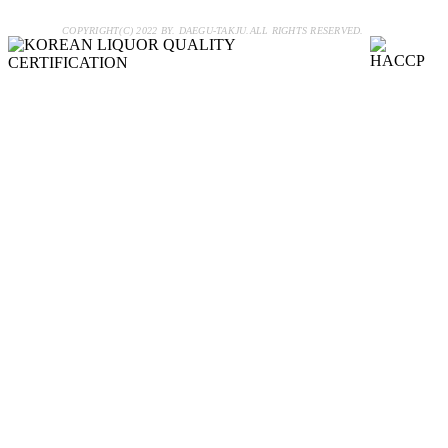
COPYRIGHT(C) 2022 BY. DAEGU-TAKJU.ALL RIGHTS RESERVED.